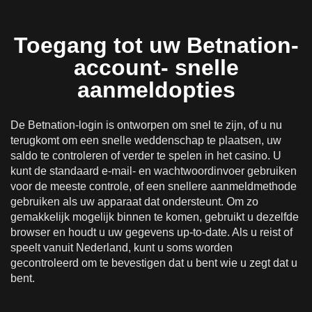
Toegang tot uw Betnation-
account- snelle
aanmeldopties
De Betnation-login is ontworpen om snel te zijn, of u nu
terugkomt om een snelle weddenschap te plaatsen, uw
saldo te controleren of verder te spelen in het casino. U
kunt de standaard e-mail- en wachtwoordinvoer gebruiken
voor de meeste controle, of een snellere aanmeldmethode
gebruiken als uw apparaat dat ondersteunt. Om zo
gemakkelijk mogelijk binnen te komen, gebruikt u dezelfde
browser en houdt u uw gegevens up-to-date. Als u reist of
speelt vanuit Nederland, kunt u soms worden
gecontroleerd om te bevestigen dat u bent wie u zegt dat u
bent.