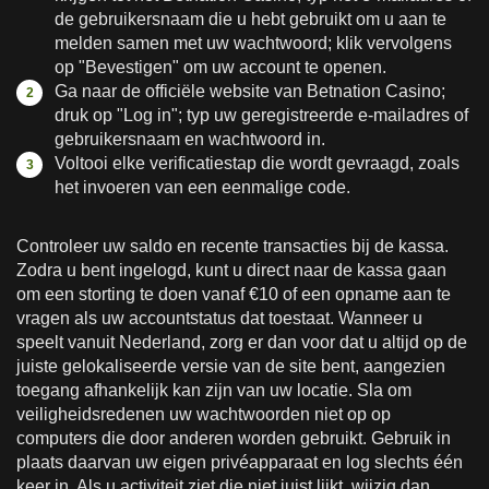
de gebruikersnaam die u hebt gebruikt om u aan te
melden samen met uw wachtwoord; klik vervolgens
op "Bevestigen" om uw account te openen.
Ga naar de officiële website van Betnation Casino;
druk op "Log in"; typ uw geregistreerde e-mailadres of
gebruikersnaam en wachtwoord in.
Voltooi elke verificatiestap die wordt gevraagd, zoals
het invoeren van een eenmalige code.
Controleer uw saldo en recente transacties bij de kassa.
Zodra u bent ingelogd, kunt u direct naar de kassa gaan
om een storting te doen vanaf €10 of een opname aan te
vragen als uw accountstatus dat toestaat. Wanneer u
speelt vanuit Nederland, zorg er dan voor dat u altijd op de
juiste gelokaliseerde versie van de site bent, aangezien
toegang afhankelijk kan zijn van uw locatie. Sla om
veiligheidsredenen uw wachtwoorden niet op op
computers die door anderen worden gebruikt. Gebruik in
plaats daarvan uw eigen privéapparaat en log slechts één
keer in. Als u activiteit ziet die niet juist lijkt, wijzig dan