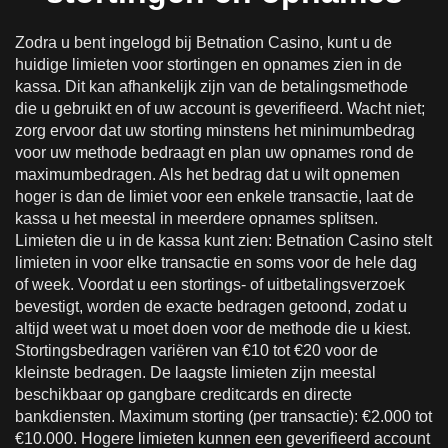
Zodra u bent ingelogd bij Betnation Casino, kunt u de
huidige limieten voor stortingen en opnames zien in de
kassa. Dit kan afhankelijk zijn van de betalingsmethode
die u gebruikt en of uw account is geverifieerd. Wacht niet;
zorg ervoor dat uw storting minstens het minimumbedrag
voor uw methode bedraagt en plan uw opnames rond de
maximumbedragen. Als het bedrag dat u wilt opnemen
hoger is dan de limiet voor een enkele transactie, laat de
kassa u het meestal in meerdere opnames splitsen.
Limieten die u in de kassa kunt zien: Betnation Casino stelt
limieten in voor elke transactie en soms voor de hele dag
of week. Voordat u een stortings- of uitbetalingsverzoek
bevestigt, worden de exacte bedragen getoond, zodat u
altijd weet wat u moet doen voor de methode die u kiest.
Stortingsbedragen variëren van €10 tot €20 voor de
kleinste bedragen. De laagste limieten zijn meestal
beschikbaar op gangbare creditcards en directe
bankdiensten. Maximum storting (per transactie): €2.000 tot
€10.000. Hogere limieten kunnen een geverifieerd account