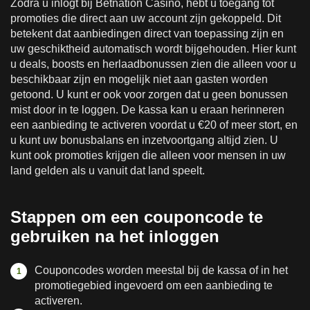
Zodra u inlogt bij Betnation Casino, hebt u toegang tot
promoties die direct aan uw account zijn gekoppeld. Dit
betekent dat aanbiedingen direct van toepassing zijn en
uw geschiktheid automatisch wordt bijgehouden. Hier kunt
u deals, boosts en herlaadbonussen zien die alleen voor u
beschikbaar zijn en mogelijk niet aan gasten worden
getoond. U kunt er ook voor zorgen dat u geen bonussen
mist door in te loggen. De kassa kan u eraan herinneren
een aanbieding te activeren voordat u €20 of meer stort, en
u kunt uw bonusbalans en inzetvoortgang altijd zien. U
kunt ook promoties krijgen die alleen voor mensen in uw
land gelden als u vanuit dat land speelt.
Stappen om een couponcode te
gebruiken na het inloggen
Couponcodes worden meestal bij de kassa of in het
promotiegebied ingevoerd om een aanbieding te
activeren.