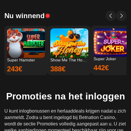
Nu winnend
Super Joker
Super Hamster
Show Me The Honey
442€
243€
388€
Promoties na het inloggen
U kunt inlogbonussen en herlaaddeals krijgen nadat u zich
aanmeldt. Zodra u bent ingelogd bij Betnation Casino,
wordt de sectie Promoties volledig aangepast aan u. U ziet
welke aanbiedingen momenteel beschikbaar zijn voor uw