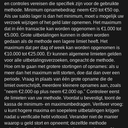
en controles vereisen die specifiek zijn voor de gebruikte
methode. Minimum opnamebedrag: neem €20 tot €50 op.
Als uw saldo lager is dan het minimum, moet u mogelijk uw
verzoek wijzigen of het geld later opnemen. Het maximum
dat in één transactie kan worden opgenomen is €1.000 tot
€5.000. Grote uitbetalingen kunnen in delen worden
gedaan als de methode een lagere limiet heeft. Het
maximum dat per dag of week kan worden opgenomen is
€10.000 tot €25.000. Er kunnen algemene limieten gelden
voor alle uitbetalingsverzoeken, ongeacht de methode.
Hoe om te gaan met grotere stortingen of opnames: als u
meer dan het maximum wilt storten, doe dat dan over een
periode. Vraag in plaats van één grote opname die de
limiet overschrijdt, meerdere kleinere opnames aan, zoals
"neem €2.000 op plus neem €2.000 op." Controleer eerst
de limieten van uw methode. Voordat u bevestigt, toont de
kassa de minimum- en maximumbedragen. Verifieer vroeg:
u kunt hogere maxima en soepelere uitbetalingen krijgen
nadat u verificatie hebt voltooid. Verander niet de manier
waarop u geld stort en opneemt; dezelfde methode