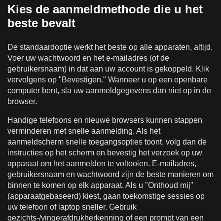
Kies de aanmeldmethode die u het
beste bevalt
De standaardoptie werkt het beste op alle apparaten, altijd.
Voer uw wachtwoord en het e-mailadres (of de
gebruikersnaam) in dat aan uw account is gekoppeld. Klik
vervolgens op "Bevestigen." Wanneer u op een openbare
computer bent, sla uw aanmeldgegevens dan niet op in de
browser.
Handige telefoons en nieuwe browsers kunnen stappen
verminderen met snelle aanmelding. Als het
aanmeldscherm snelle toegangsopties toont, volg dan de
instructies op het scherm en bevestig het verzoek op uw
apparaat om het aanmelden te voltooien. E-mailadres,
gebruikersnaam en wachtwoord zijn de beste manieren om
binnen te komen op elk apparaat. Als u "Onthoud mij"
(apparaatgebaseerd) kiest, gaan toekomstige sessies op
uw telefoon of laptop sneller. Gebruik
gezichts-/vingerafdrukherkenning of een prompt van een