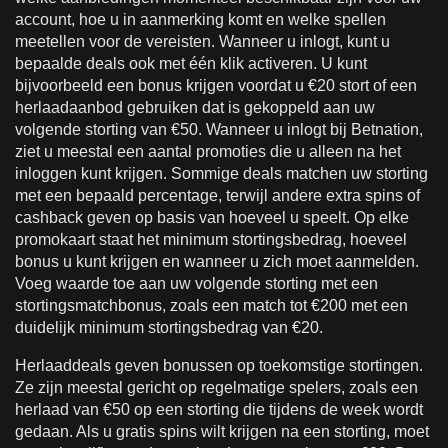
account, hoe u in aanmerking komt en welke spellen
meetellen voor de vereisten. Wanneer u inlogt, kunt u
bepaalde deals ook met één klik activeren. U kunt
bijvoorbeeld een bonus krijgen voordat u €20 stort of een
herlaadaanbod gebruiken dat is gekoppeld aan uw
volgende storting van €50. Wanneer u inlogt bij Betnation,
ziet u meestal een aantal promoties die u alleen na het
inloggen kunt krijgen. Sommige deals matchen uw storting
met een bepaald percentage, terwijl andere extra spins of
cashback geven op basis van hoeveel u speelt. Op elke
promokaart staat het minimum stortingsbedrag, hoeveel
bonus u kunt krijgen en wanneer u zich moet aanmelden.
Voeg waarde toe aan uw volgende storting met een
stortingsmatchbonus, zoals een match tot €200 met een
duidelijk minimum stortingsbedrag van €20.
Herlaaddeals geven bonussen op toekomstige stortingen.
Ze zijn meestal gericht op regelmatige spelers, zoals een
herlaad van €50 op een storting die tijdens de week wordt
gedaan. Als u gratis spins wilt krijgen na een storting, moet