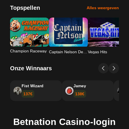
Promoties na het inloggen
Topspellen
Alles weergeven
Promocodes en speciale aanbiedingen voor
ingelogde spelers
Stappen om een couponcode te gebruiken na het
inloggen
Stortingsopties bij Betnation: kaarten, e-wallets
Champion Raceway
J
Captain Nelson Deluxe
Vegas Hits
en meer
Hoe u geld opneemt: stappen, tijd en kosten voor
Onze Winnaars
de uitbetaling
Stappen om geld op te nemen
Fist Wizard
Jamey
B
Minimum- en maximumlimieten voor stortingen
137€
138€
en opnames
Mobiel inloggen en app-spel — toegang op iOS
en Android
Betnation Casino-login