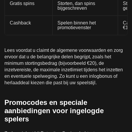
Gratis spins
Storten, dan spins
Stor
bijgeschreven
gese
Cashback
Spelen binnen het
Cash
promotievenster
€10
Lees voordat u claimt de algemene voorwaarden en zorg
ervoor dat u de belangrijke delen begrijpt, zoals het
minimum stortingsbedrag (bijvoorbeeld €20), de
inzetvereiste, de maximale inzetlimiet tijdens het inzetten
en eventuele spelweging. Zo kunt u een inlogbonus of
herlaaddeal kiezen die past bij uw speelstijl.
Promocodes en speciale
aanbiedingen voor ingelogde
spelers