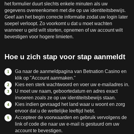
het formulier duurt slechts enkele minuten als uw
gegevens overeenkomen met die op uw identiteitsbewijs.
Geef aan het begin correcte informatie zodat uw login later
soepel verloopt. Zo voorkomt u dat u moet wachten
wanneer u geld wilt storten, opnemen of uw account wilt
bevestigen voor hogere limieten.
Hoe u zich stap voor stap aanmeldt
Ga naar de aanmeldpagina van Betnation Casino en
klik op "Account aanmaken."
Kies een sterk wachtwoord en voer uw e-mailadres in.
U moet uw naam, geboortedatum en adres exact
invoeren zoals ze op uw identiteitsbewijs staan.
Kies indien gevraagd het land waar u woont en zorg
ervoor dat u de wettelijke leeftijd hebt.
Accepteer de voorwaarden en gebruik vervolgens de
link of code die naar uw e-mail is gestuurd om uw
account te bevestigen.