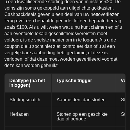
u een kwalificerende storting doen van minstens €20. De
spins zijn soms gekoppeld aan uitgelichte gokkasten.
Cashbackdeals geven u een deel van uw nettoverliezen
terug over een bepaalde periode, tot een bepaald bedrag,
zoals €100. Als u wilt weten wat u nu kunt claimen en of u
aan eventuele lokale geschiktheidsvereisten moet
voldoen, is de snelste manier om in te loggen. Als u de
coupon die u zocht niet ziet, controleer dan of u al een
vergelijkbare aanbieding hebt geclaimd, of deze is
verlopen, of dat deze moet worden geverifieerd voordat
deze kan worden gebruikt.
Dealtype (na het
Typische trigger
Voo
inloggen)
Stortingsmatch
Aanmelden, dan storten
Stor
Herladen
Storten op een geschikte
Stor
dag of periode