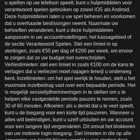
u spellen op uw telefoon speelt, kunt u hulpmiddelen voor
verantwoord spelen gebruiken op zowel iOS als Android.
Deze hulpmiddelen laten u uw spel beheren en voorkomen
dat u overhaaste beslissingen neemt. Naarmate uw
behoeften veranderen, kunt u deze hulpmiddelen
aanpassen in uw accountinstellingen, het kassagebied of
de sectie Verantwoord Spelen. Stel een limiet in op
stortingen, zoals €50 per dag of €200 per week, om ervoor
te zorgen dat ze uw budget niet overschrijden.
Verlieslimieten: stel een limiet in zoals €100 om de kans te
verlagen dat u verliezen moet najagen terwijl u onderweg
bent. Inzetlimieten: om het spel eerlijk te houden, stelt u het
maximale inzetbedrag vast over een bepaalde periode. Het
is mogelijk sessietijdherinneringen in te stellen om u te
helpen elke vastgestelde periode pauzes te nemen, zoals
30 of 60 minuten. Afkoelen: als u denkt dat u te veel speelt,
kunt u de toegang voor een korte tijd pauzeren. Wanneer u
alles wilt beëindigen, kunt u uzelf uitsluiten en uw account
voor een langere tijd vergrendelen. Dit omvat het blokkeren
van uw mobiele login-toegang. Stel limieten in die op alle