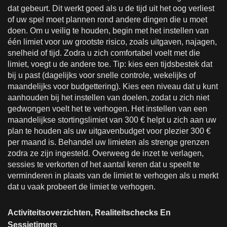
dat gebeurt. Dit werkt goed als u de tijd uit het oog verliest
of uw spel moet plannen rond andere dingen die u moet
doen. Om u veilig te houden, begin met het instellen van
één limiet voor uw grootste risico, zoals uitgaven, najagen,
snelheid of tijd. Zodra u zich comfortabel voelt met die
limiet, voegt u de andere toe. Tip: kies een tijdsbestek dat
bij u past (dagelijks voor snelle controle, wekelijks of
maandelijks voor budgettering). Kies een niveau dat u kunt
aanhouden bij het instellen van doelen, zodat u zich niet
gedwongen voelt het te verhogen. Het instellen van een
maandelijkse stortingslimiet van 300 € helpt u zich aan uw
plan te houden als uw uitgavenbudget voor plezier 300 €
per maand is. Behandel uw limieten als strenge grenzen
zodra ze zijn ingesteld. Overweeg de inzet te verlagen,
sessies te verkorten of het aantal keren dat u speelt te
verminderen in plaats van de limiet te verhogen als u merkt
dat u vaak probeert de limiet te verhogen.
Activiteitsoverzichten, Realiteitschecks En
Sessietimers