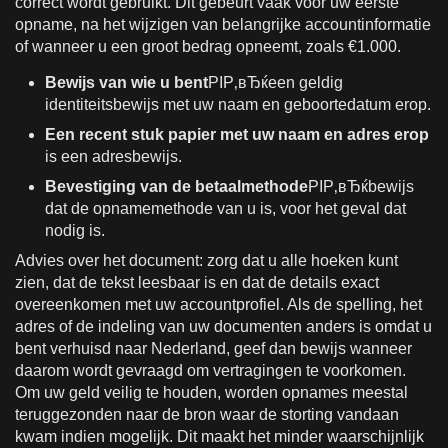
correct wordt gebruikt. Dit gebeurt vaak vóór uw eerste
opname, na het wijzigen van belangrijke accountinformatie
of wanneer u een groot bedrag opneemt, zoals €1.000.
Bewijs van wie u bent
РІР‚вЂќeen geldig
identiteitsbewijs met uw naam en geboortedatum erop.
Een recent stuk papier met uw naam en adres erop
is een adresbewijs.
Bevestiging van de betaalmethode
РІР‚вЂќbewijs
dat de opnamemethode van u is, voor het geval dat
nodig is.
Advies over het document: zorg dat u alle hoeken kunt
zien, dat de tekst leesbaar is en dat de details exact
overeenkomen met uw accountprofiel. Als de spelling, het
adres of de indeling van uw documenten anders is omdat u
bent verhuisd naar Nederland, geef dan bewijs wanneer
daarom wordt gevraagd om vertragingen te voorkomen.
Om uw geld veilig te houden, worden opnames meestal
teruggezonden naar de bron waar de storting vandaan
kwam indien mogelijk. Dit maakt het minder waarschijnlijk