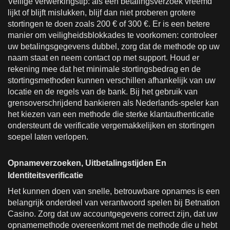
Veilige verwerkingstip: als een betalingsverzoek vreemd
lijkt of blijft mislukken, blijf dan niet proberen grotere
stortingen te doen zoals 200 € of 300 €. Er is een betere
manier om veiligheidsblokkades te voorkomen: controleer
uw betalingsgegevens dubbel, zorg dat de methode op uw
naam staat en neem contact op met support. Houd er
rekening mee dat het minimale stortingsbedrag en de
stortingsmethoden kunnen verschillen afhankelijk van uw
locatie en de regels van de bank. Bij het gebruik van
grensoverschrijdend bankieren als Nederlands-speler kan
het kiezen van een methode die sterke klantauthenticatie
ondersteunt de verificatie vergemakkelijken en stortingen
soepel laten verlopen.
Opnameverzoeken, Uitbetalingstijden En
Identiteitsverificatie
Het kunnen doen van snelle, betrouwbare opnames is een
belangrijk onderdeel van verantwoord spelen bij Betnation
Casino. Zorg dat uw accountgegevens correct zijn, dat uw
opnamemethode overeenkomt met de methode die u hebt