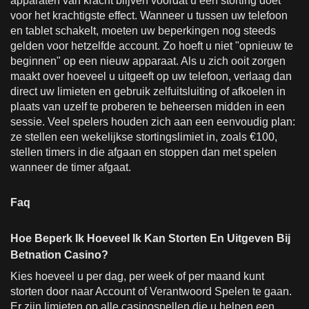
apparaten van kracht blijven voordat u een storting doet
voor het krachtigste effect. Wanneer u tussen uw telefoon
en tablet schakelt, moeten uw beperkingen nog steeds
gelden voor hetzelfde account. Zo hoeft u niet "opnieuw te
beginnen" op een nieuw apparaat. Als u zich ooit zorgen
maakt over hoeveel u uitgeeft op uw telefoon, verlaag dan
direct uw limieten en gebruik zelfuitsluiting of afkoelen in
plaats van uzelf te proberen te beheersen midden in een
sessie. Veel spelers houden zich aan een eenvoudig plan:
ze stellen een wekelijkse stortingslimiet in, zoals €100,
stellen timers in die afgaan en stoppen dan met spelen
wanneer de timer afgaat.
Faq
Hoe Beperk Ik Hoeveel Ik Kan Storten En Uitgeven Bij
Betnation Casino?
Kies hoeveel u per dag, per week of per maand kunt
storten door naar Account of Verantwoord Spelen te gaan.
Er zijn limieten op alle casinospellen die u helpen een