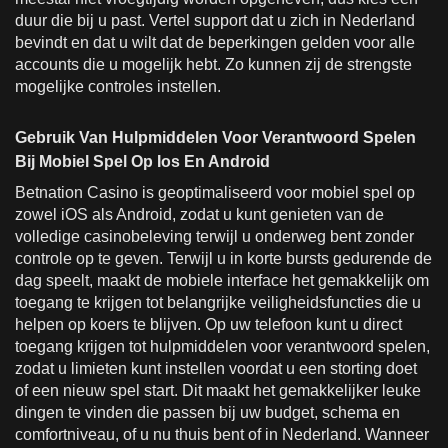
duur die bij u past. Vertel support dat u zich in Nederland
bevindt en dat u wilt dat de beperkingen gelden voor alle
accounts die u mogelijk hebt. Zo kunnen zij de strengste
mogelijke controles instellen.
Gebruik Van Hulpmiddelen Voor Verantwoord Spelen
Bij Mobiel Spel Op Ios En Android
Betnation Casino is geoptimaliseerd voor mobiel spel op
zowel iOS als Android, zodat u kunt genieten van de
volledige casinobeleving terwijl u onderweg bent zonder
controle op te geven. Terwijl u in korte bursts gedurende de
dag speelt, maakt de mobiele interface het gemakkelijk om
toegang te krijgen tot belangrijke veiligheidsfuncties die u
helpen op koers te blijven. Op uw telefoon kunt u direct
toegang krijgen tot hulpmiddelen voor verantwoord spelen,
zodat u limieten kunt instellen voordat u een storting doet
of een nieuw spel start. Dit maakt het gemakkelijker leuke
dingen te vinden die passen bij uw budget, schema en
comfortniveau, of u nu thuis bent of in Nederland. Wanneer