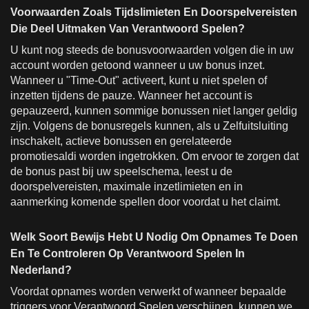
Voorwaarden Zoals Tijdslimieten En Doorspelvereisten
Die Deel Uitmaken Van Verantwoord Spelen?
U kunt nog steeds de bonusvoorwaarden volgen die in uw
account worden getoond wanneer u uw bonus inzet.
Wanneer u "Time-Out" activeert, kunt u niet spelen of
inzetten tijdens de pauze. Wanneer het account is
gepauzeerd, kunnen sommige bonussen niet langer geldig
zijn. Volgens de bonusregels kunnen, als u Zelfuitsluiting
inschakelt, actieve bonussen en gerelateerde
promotiesaldi worden ingetrokken. Om ervoor te zorgen dat
de bonus past bij uw speelschema, leest u de
doorspelvereisten, maximale inzetlimieten en in
aanmerking komende spellen door voordat u het claimt.
Welk Soort Bewijs Hebt U Nodig Om Opnames Te Doen
En Te Controleren Op Verantwoord Spelen In
Nederland?
Voordat opnames worden verwerkt of wanneer bepaalde
triggers voor Verantwoord Spelen verschijnen, kunnen we