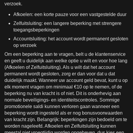
verzoek.
Afkoelen: een korte pauze voor een vastgestelde duur
Zelfuitsluiting: een langere beperking met strengere
toegangsbeperkingen
Accountsluiting: het account wordt permanent gesloten
op verzoek
Om een beperking aan te vragen, belt u de klantenservice
en geeft u duidelijk aan welke optie u wilt en voor hoe lang
(Afkoelen of Zelfuitsluiting). Als u wilt dat het account
permanent wordt gesloten, zorg er dan voor dat u dat
duidelijk maakt. Wanneer uw account geld bevat, kunt u op
elk moment vragen om minimaal €10 op te nemen, of de
beperking nu van kracht is of niet. Dit is onderhevig aan
normale beveiligings- en identiteitscontroles. Sommige
promotionele saldi kunnen verloren gaan wanneer een
beperking wordt ingesteld als er nog bonusvoorwaarden
van kracht zijn. Belangrijk: beperkingen zijn bedoeld om te
worden nageleefd. Afkoelen en Zelfuitsluiting kunnen
meestal niet vroegtijdig worden opgeheven, dus kies een